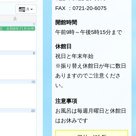
FAX ：0721-20-6075
月
土
開館時間
1
館 令和8年11月分申請開始
午前9時～午後5時15分まで
休館日
8
祝日と年末年始
※振り替え休館日が年に数日
ありますのでご注意くださ
15
い。
注意事項
お風呂は毎週月曜日と休館日
22
はお休みです