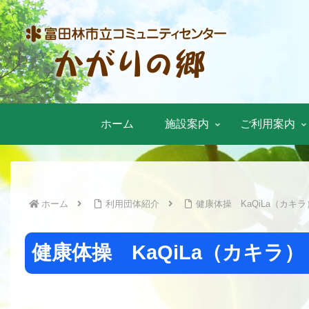
ホーム
施設案内
ご利用案内
ホーム
利用団体紹介
健康体操 KaQiLa（カキラ
健康体操 KaQiLa（カキラ）