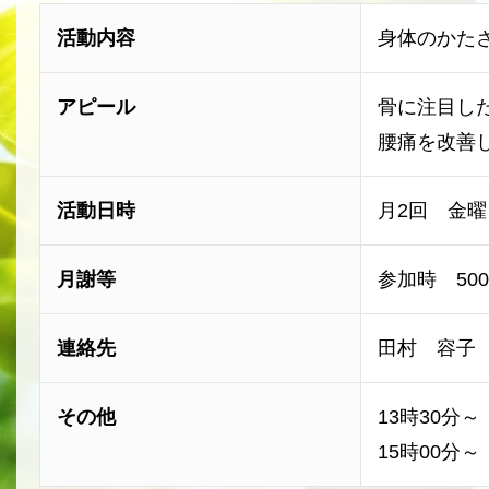
活動内容
身体のかた
アピール
骨に注目し
腰痛を改善
活動日時
月2回 金曜日
月謝等
参加時 50
連絡先
田村 容子 09
その他
13時30分
15時00分